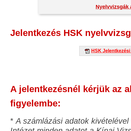
Nyelvvizsgák 
Jelentkezés HSK nyelvvizsg
HSK Jelentkezési
A jelentkezésnél kérjük az 
figyelembe:
*
A számlázási adatok kivételéve
Intézet minden adatot a Kínai Vi