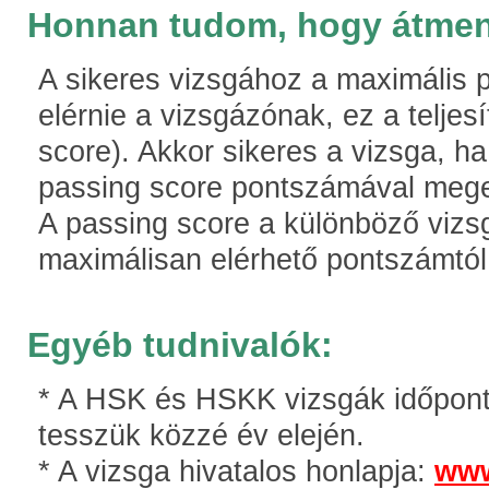
Honnan tudom, hogy átmen
A sikeres vizsgához a maximális 
elérnie a vizsgázónak, ez a teljes
score). Akkor sikeres a vizsga, h
passing score pontszámával megeg
A passing score a különböző vizsg
maximálisan elérhető pontszámtól 
Egyéb tudnivalók:
* A HSK és HSKK vizsgák időpont
tesszük közzé év elején.
* A vizsga hivatalos honlapja:
www