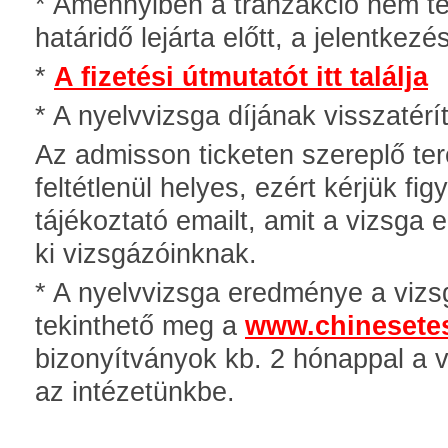
* Amennyiben a tranzakció nem tel
határidő lejárta előtt, a jelentkez
*
A fizetési útmutatót itt találja
* A nyelvvizsga díjának visszatér
Az admisson ticketen szereplő te
feltétlenül helyes, ezért kérjük fi
tájékoztató emailt, amit a vizsga 
ki vizsgázóinknak.
* A nyelvvizsga eredménye a viz
tekinthető meg a
www.chinesetes
bizonyítványok kb. 2 hónappal a 
az intézetünkbe.