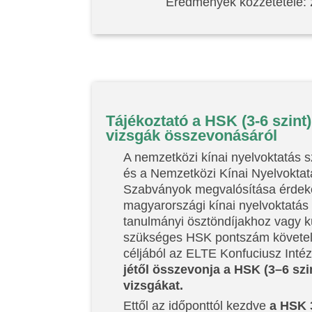
Eredmények közzététele: 2
Tájékoztató a HSK (3-6 szint
vizsgák összevonásáról
A nemzetközi kínai nyelvoktatás 
és a Nemzetközi Kínai Nyelvoktatá
Szabványok megvalósítása érdeké
magyarországi kínai nyelvoktatás
tanulmányi ösztöndíjakhoz vagy k
szükséges HSK pontszám követel
céljából az ELTE Konfuciusz Inté
jétől összevonja a HSK (3–6 szi
vizsgákat.
Ettől az időponttól kezdve
a HSK 