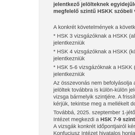
jelentkező jelölteknek egyidejűl
megfelelő szintű HSKK szóbeli 
A konkrét követelmények a követ
* HSK 3 vizsgázóknak a HSKK (ala
jelentkezniük
* HSK 4 vizsgázóknak a HSKK (kö
jelentkezniük
* HSK 5-6 vizsgázóknak a HSKK (f
jelentkezniük
Az összevonás nem befolyásolja 
jelöltek továbbra is külön-külön 
vizsga bármelyik szintjére. A frissí
kérjük, tekintse meg a mellékelt
Továbbá, 2025. szeptember 1-jét
Intézet megkezdi a
HSK 7-9 szin
A vizsgák konkrét időpontjairól ké
Konfuciusz Intézet hivatalos honl