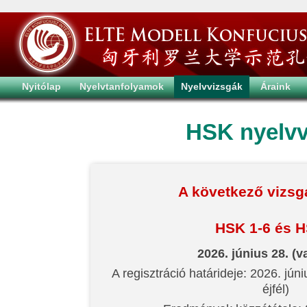
Nyitólap
Nyelvtanfolyamok
Nyelvvizsgák
Áraink
HSK nyelvv
A következő vizsg
HSK 1-6 és 
2026. június 28. (
A regisztráció határideje: 2026. júniu
éjfél)