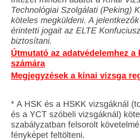
Technológiai Szolgálati (Peking) 
köteles megküldeni. A jelentkező
érintetti jogait az ELTE Konfucius
biztosítani.
Útmutató az adatvédelemhez a k
számára
Megjegyzések a kínai vizsga reg
* A HSK és a HSKK vizsgáknál (t
és a YCT szóbeli vizsgáknál) köte
szabályzatban felsorolt követelm
fényképet feltölteni.