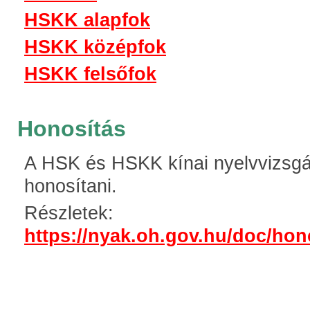
HSKK alapfok
HSKK középfok
HSKK felsőfok
Honosítás
A HSK és HSKK kínai nyelvvizsgá
honosítani.
Részletek:
https://nyak.oh.gov.hu/doc/hon