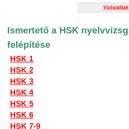
Vizsgadíjak
Ismertető a HSK nyelvvizsg
felépítése
HSK 1
HSK 2
HSK 3
HSK 4
HSK 5
HSK 6
HSK 7-9